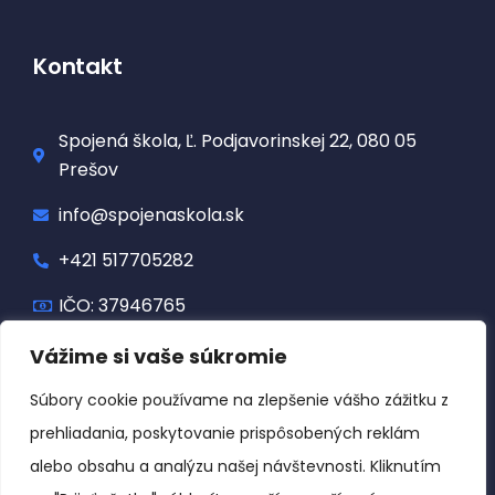
Kontakt
Spojená škola, Ľ. Podjavorinskej 22, 080 05
Prešov
info@spojenaskola.sk
+421 517705282
IČO: 37946765
Vážime si vaše súkromie
Dôležité odkazy
Súbory cookie používame na zlepšenie vášho zážitku z
prehliadania, poskytovanie prispôsobených reklám
Ochrana osobných údajov
alebo obsahu a analýzu našej návštevnosti. Kliknutím