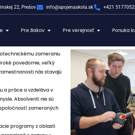
inskej 22, Prešov
info@spojenaskola.sk
+421 5177052
le
Pre žiakov
Pre verejnosť
Ponuka k
trotechnickému zameraniu
široké povedomie, veľký
zamestnanosti nás stavajú
u a práce a vzdeláva v
ysle. Absolventi nie sú
u spoločností zameraných
acie programy z oblasti