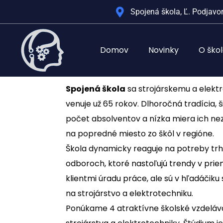
Spojená škola, Ľ. Podjavor
Domov
Novinky
O ško
Spojená škola
sa strojárskemu a elek
venuje už 65 rokov. Dlhoročná tradícia, 
počet absolventov a nízka miera ich ne
na popredné miesto zo škôl v regióne.
Škola dynamicky reaguje na potreby trh
odboroch, ktoré nastoľujú trendy v priem
klientmi úradu práce, ale sú v hľadáčik
na strojárstvo a elektrotechniku.
Ponúkame 4 atraktívne školské vzdeláv