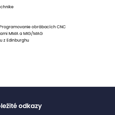
echnike
, Programovanie obrábacích CNC
tódami MMA a MIG/MAG
u z Edinburghu
ležité odkazy