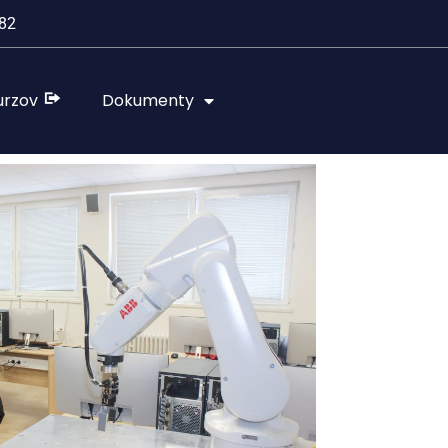
82
urzov
Dokumenty