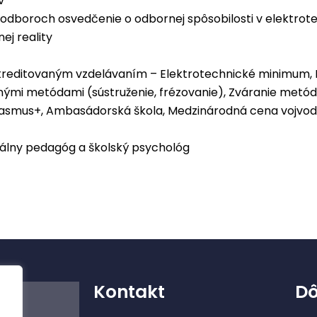
v
 odboroch osvedčenie o odbornej spôsobilosti v elektrot
ej reality
kreditovaným vzdelávaním – Elektrotechnické minimum
čnými metódami (sústruženie, frézovanie), Zváranie me
Erasmus+, Ambasádorská škola, Medzinárodná cena vojvod
iálny pedagóg a školský psychológ
Kontakt
Dô