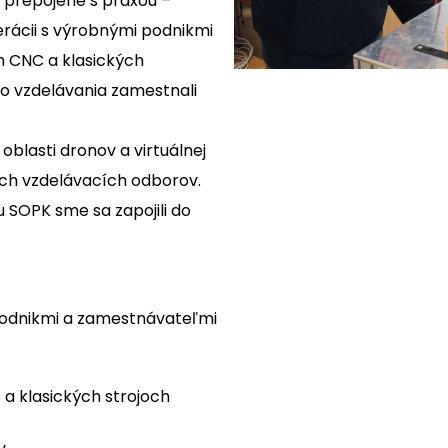
e prepojené s praxou –
rácii s výrobnými podnikmi
h CNC a klasických
ho vzdelávania zamestnali
oblasti dronov a virtuálnej
kych vzdelávacích odborov.
 SOPK sme sa zapojili do
podnikmi a zamestnávateľmi
a klasických strojoch