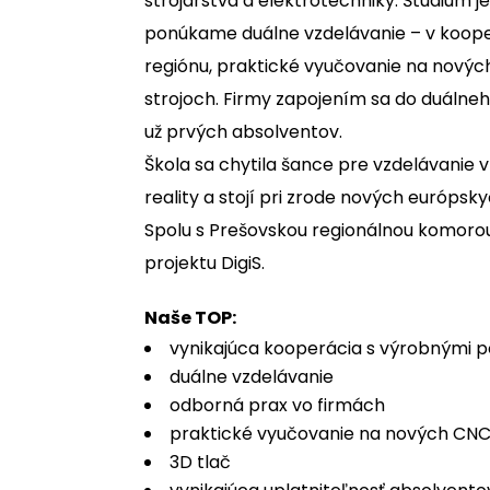
strojárstva a elektrotechniky. Štúdium j
ponúkame duálne vzdelávanie – v koope
regiónu, praktické vyučovanie na novýc
strojoch. Firmy zapojením sa do duálne
už prvých absolventov.
Škola sa chytila šance pre vzdelávanie v 
reality a stojí pri zrode nových európs
Spolu s Prešovskou regionálnou komorou
projektu DigiS.
Naše TOP:
vynikajúca kooperácia s výrobnými 
duálne vzdelávanie
odborná prax vo firmách
praktické vyučovanie na nových CNC 
3D tlač