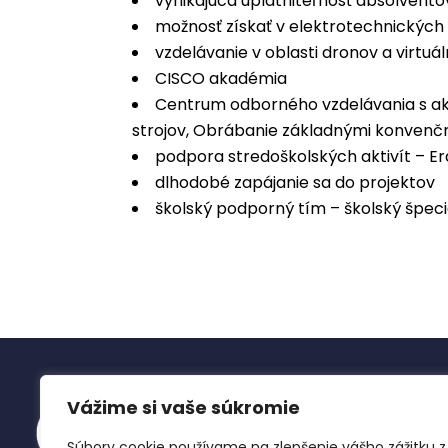
vynikajúca uplatniteľnosť absolvento
možnosť získať v elektrotechnických
vzdelávanie v oblasti dronov a virtuáln
CISCO akadémia
Centrum odborného vzdelávania s a
strojov, Obrábanie základnými konven
podpora stredoškolských aktivít – 
dlhodobé zapájanie sa do projektov
školský podporný tím – školský špec
Vážime si vaše súkromie
Súbory cookie používame na zlepšenie vášho zážitku z