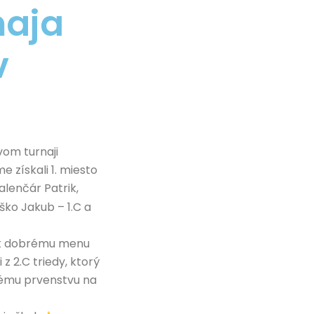
naja
v
om turnaji
 získali 1. miesto
Palenčár Patrik,
ško Jakub – 1.C a
i k dobrému menu
z 2.C triedy, ktorý
ovému prvenstvu na