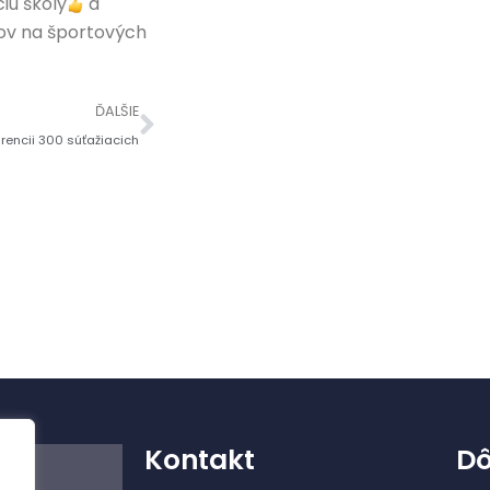
iu školy
a
ov na športových
ĎALŠIE
urencii 300 súťažiacich
Kontakt
Dô