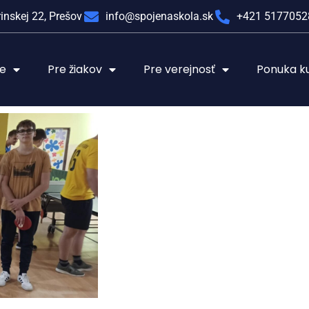
inskej 22, Prešov
info@spojenaskola.sk
+421 5177052
le
Pre žiakov
Pre verejnosť
Ponuka k