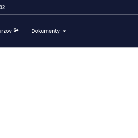
82
urzov
Dokumenty