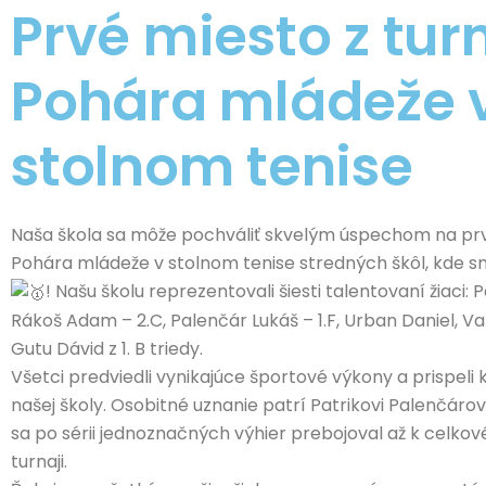
Prvé miesto z tur
Pohára mládeže 
stolnom tenise
Naša škola sa môže pochváliť skvelým úspechom na prv
Pohára mládeže v stolnom tenise stredných škôl, kde sme
! Našu školu reprezentovali šiesti talentovaní žiaci: 
Rákoš Adam – 2.C, Palenčár Lukáš – 1.F, Urban Daniel, Va
Gutu Dávid z 1. B triedy.
Všetci predviedli vynikajúce športové výkony a prispel
našej školy. Osobitné uznanie patrí Patrikovi Palenčárovi 
sa po sérii jednoznačných výhier prebojoval až k celk
turnaji.