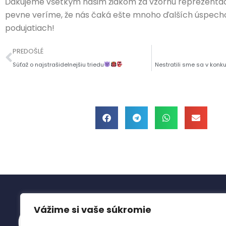
Ďakujeme všetkým našim žiakom za vzornú reprezentác
pevne veríme, že nás čaká ešte mnoho ďalších úspech
podujatiach!
PREDOŠLÉ
Súťaž o najstrašidelnejšiu triedu
Nestratili sme sa v konk
Vážime si vaše súkromie